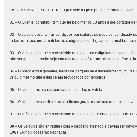
LISBON VINTAGE SCOOTER aluga o veículo pelo preço acordado nas condiçõ
01 – O Cliente (condutor) tem que ter pelo menos 18 anos e ser portador de 
02 – O veículo descrito nas condições particulares só pode ser conduzido pe
todas as infracções cometidas ao código da estrada, cível ou penal bem co
03 – O veículo tem que ser devolvido no dia e hora estipulado nas condições 
não ser que a alteração seja comunicada com 24 horas de antecedência do t
04 – O preço exclui gasolina, tarifas de parques de estacionamento, multas
veículo mesmo que estes sejam provocados por terceiros.
05 – O cliente declara possuir carta de condução válida.
06 – O cliente deve verificar as condições gerais do veiculo antes de o lev
07 – O veículo tem que ser devolvido no mesmo lugar onde foi alugado. O ev
08 – Os veículos são entregues com o depósito atestado e devem ser devolv
10€ (IVA incluído) serão debitadas.