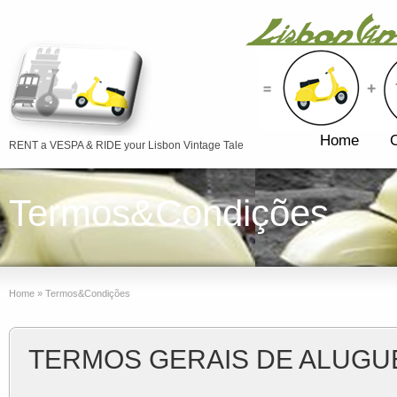
Home
RENT a VESPA & RIDE your Lisbon Vintage Tale
Termos&Condições
Home
»
Termos&Condições
TERMOS GERAIS DE ALUGU